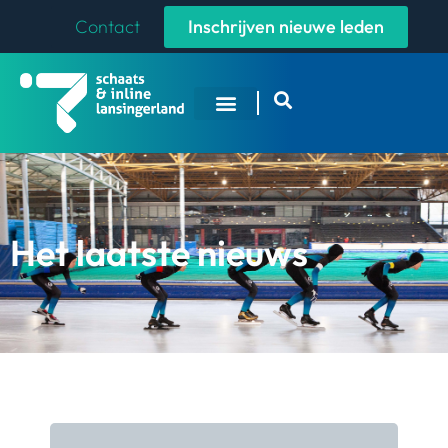
Contact
Inschrijven nieuwe leden
Overige Sporten
Het laatste nieuws