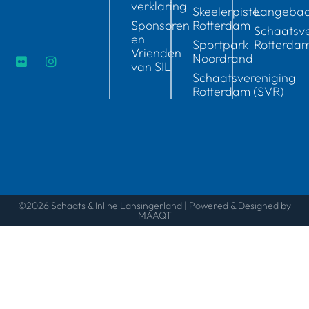
verklaring
Skeelerpiste
Langeba
Sponsoren
Rotterdam
Schaatsve
en
Sportpark
Rotterda
Vrienden
Noordrand
van SIL
Schaatsvereniging
Rotterdam (SVR)
©2026 Schaats & Inline Lansingerland | Powered & Designed by
MAAQT