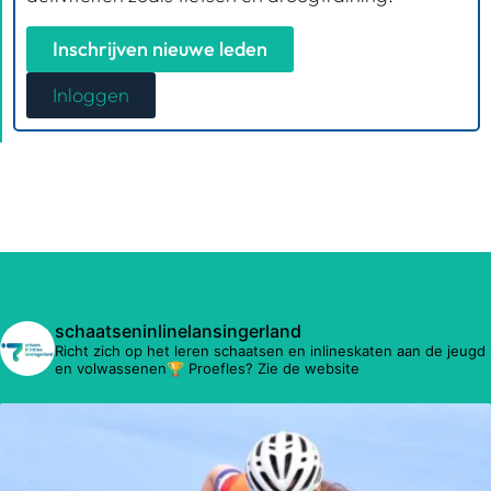
Inschrijven nieuwe leden
Inloggen
schaatseninlinelansingerland
Richt zich op het leren schaatsen en inlineskaten aan de jeugd
en volwassenen🏆 Proefles? Zie de website