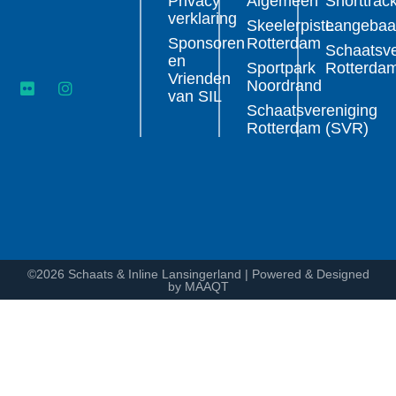
Privacy
Algemeen
Shorttrac
verklaring
Skeelerpiste
Langeba
Sponsoren
Rotterdam
Schaatsve
en
Sportpark
Rotterda
Vrienden
Noordrand
van SIL
Schaatsvereniging
Rotterdam (SVR)
©2026 Schaats & Inline Lansingerland | Powered & Designed
by MAAQT