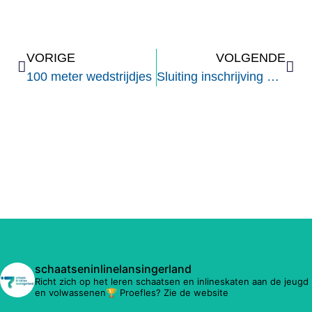
VORIGE
VOLGENDE
100 meter wedstrijdjes
Sluiting inschrijving baanpassen
schaatseninlinelansingerland
Richt zich op het leren schaatsen en inlineskaten aan de jeugd
en volwassenen🏆 Proefles? Zie de website