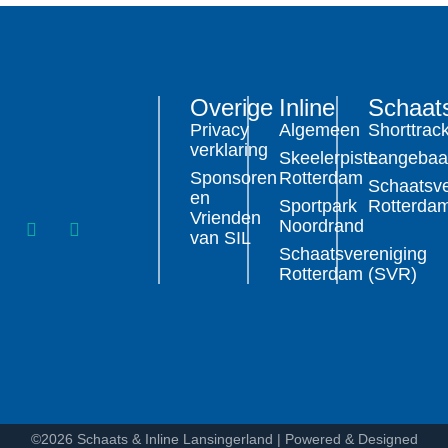
Overige
Inline
Schaat
Privacy
Algemeen
Shorttrac
verklaring
Skeelerpiste
Langeba
Sponsoren
Rotterdam
Schaatsve
en
Sportpark
Rotterda
Vrienden
Noordrand
van SIL
Schaatsvereniging
Rotterdam (SVR)
©2026 Schaats & Inline Lansingerland | Powered & Designed