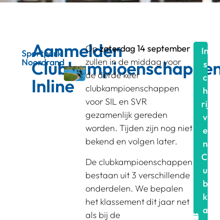
Aanmelden
Op
zaterdag 14 september
In
Sportpark
zullen in de middag voor
Noordrand
Clubkampioenschappe
s
de derde keer
c
Inline
clubkampioenschappen
h
voor SIL en SVR
rij
gezamenlijk gereden
v
worden. Tijden zijn nog niet
e
bekend en volgen later.
n
Cl
De clubkampioenschappen
u
bestaan uit 3 verschillende
b
onderdelen. We bepalen
k
het klassement dit jaar net
a
als bij de