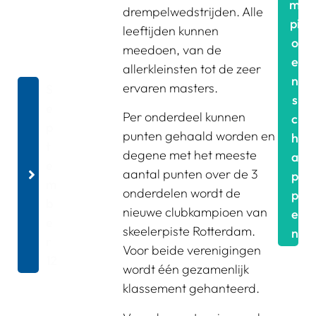
m
drempelwedstrijden. Alle
pi
leeftijden kunnen
o
meedoen, van de
e
allerkleinsten tot de zeer
n
ervaren masters.
S
s
E
Per onderdeel kunnen
c
P
punten gehaald worden en
h
T
degene met het meeste
a
E
aantal punten over de 3
p
M
onderdelen wordt de
p
B
nieuwe clubkampioen van
e
E
skeelerpiste Rotterdam.
n
R
Voor beide verenigingen
12
wordt één gezamenlijk
klassement gehanteerd.