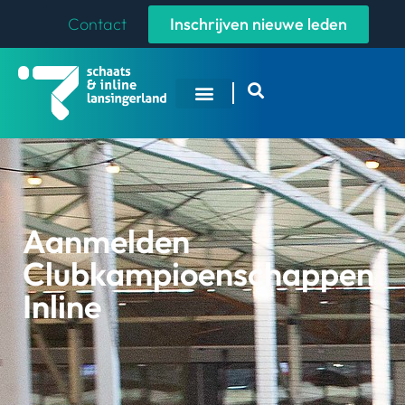
Contact
Inschrijven nieuwe leden
Aanmelden
Clubkampioenschappen
Inline