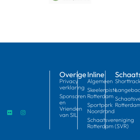
Overige
Inline
Schaat
Privacy
Algemeen
Shorttrac
verklaring
Skeelerpiste
Langeba
Sponsoren
Rotterdam
Schaatsve
en
Sportpark
Rotterda
Vrienden
Noordrand
van SIL
Schaatsvereniging
Rotterdam (SVR)