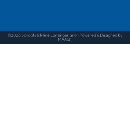
©2026 Schaats & Inline Lansingerland | Powered & Designed by
MAAQT