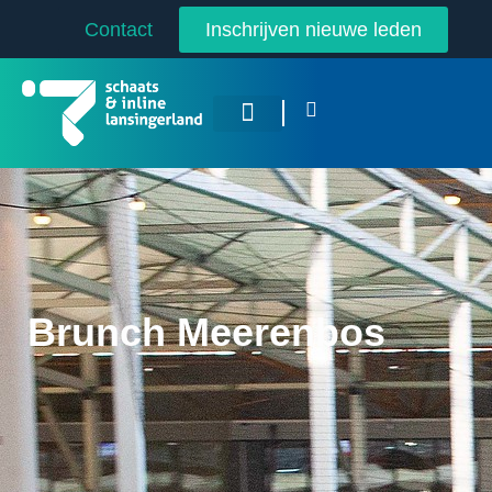
Contact
Inschrijven nieuwe leden
Overige Sporten
Brunch Meerenbos