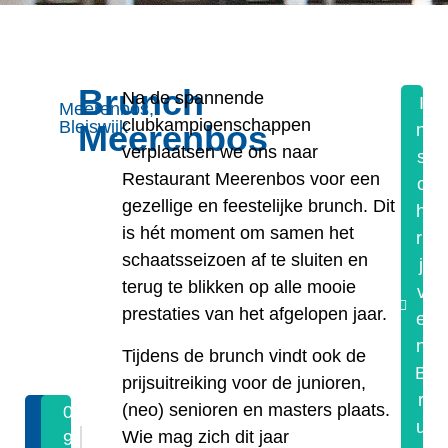
Brunch
Na de spannende
I
Meerenbos,
clubkampioenschappen
Bleiswijk
Meerenbos
n
verplaatsen we ons naar
s
Restaurant Meerenbos
voor een
c
gezellige en feestelijke
brunch
. Dit
h
is hét moment om samen het
ri
schaatsseizoen af te sluiten en
j
terug te blikken op alle mooie
v
prestaties van het afgelopen jaar.
e
n
Tijdens de brunch vindt ook de
B
prijsuitreiking voor de junioren,
r
(neo) senioren en masters
plaats.
0
0
u
Wie mag zich dit jaar
9
9