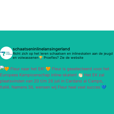
schaatseninlinelansingerland
Richt zich op het leren schaatsen en inlineskaten aan de jeugd
en volwassenen🏆 Proefles? Zie de website