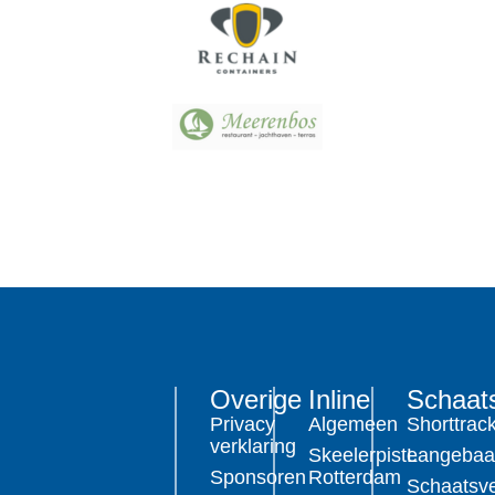
Overige
Inline
Schaat
Privacy
Algemeen
Shorttrac
verklaring
Skeelerpiste
Langeba
Sponsoren
Rotterdam
Schaatsve