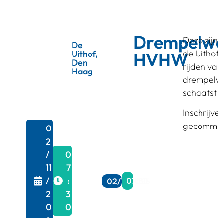
Drempelwe
Deze zij
De
de Uitho
Uithof,
HVHW
Den
rijden v
Haag
drempelw
schaatst 
Inschrij
gecommu
0
2
/
0
11
7
/
:
02/11/2025
07:30
2
3
0
0