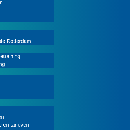
n
k
n
ste Rotterdam
n
etraining
ing
en
e en tarieven