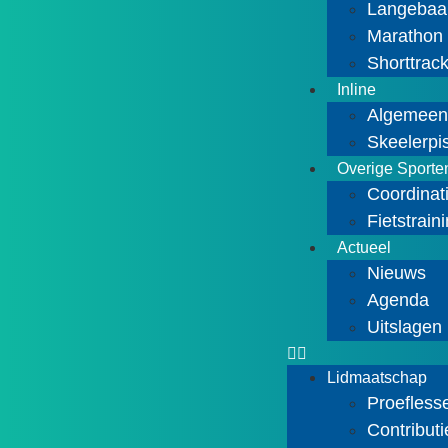
Langebaa
Marathon
Shorttrac
Inline
Algemee
Skeelerpi
Overige Sporte
Coordinati
Fietstrain
Actueel
Nieuws
Agenda
Uitslagen
Lidmaatschap
Proefless
Contributi