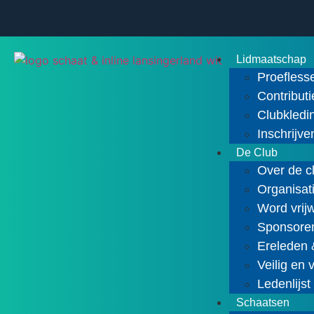
Lidmaatschap
Proefless
Contributi
Clubkledi
Inschrijv
De Club
Over de c
Organisat
Word vrijw
Sponsoren
Ereleden 
Veilig en 
Ledenlijst
Schaatsen