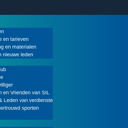
en
e en tarieven
ng en materialen
en nieuwe leden
lub
ie
illiger
 en Vrienden van SIL
& Leden van verdienste
vertrouwd sporten