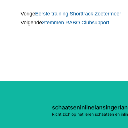
Vorige
Eerste training Shorttrack Zoetermeer
Volgende
Stemmen RABO Clubsupport
schaatseninlinelansingerla
Richt zich op het leren schaatsen en in