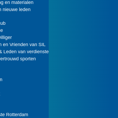
ng en materialen
en nieuwe leden
lub
ie
illiger
 en Vrienden van SIL
& Leden van verdienste
vertrouwd sporten
n
k
n
ste Rotterdam