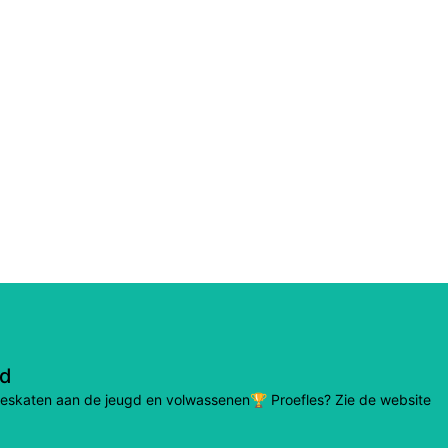
nd
lineskaten aan de jeugd en volwassenen🏆 Proefles? Zie de website