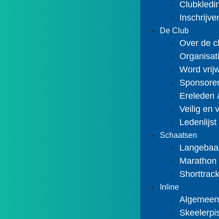
Clubkledi
Inschrijv
De Club
Over de c
Organisat
Word vrijw
Sponsoren
Ereleden 
Veilig en 
Ledenlijst
Schaatsen
Langebaa
Marathon
Shorttrac
Inline
Algemee
Skeelerpi