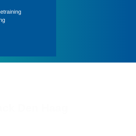
etraining
ing
rack Den Haag