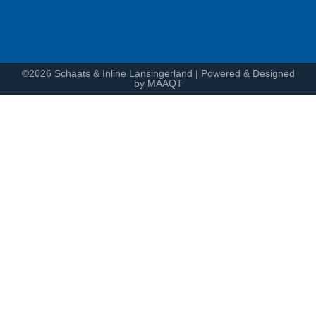
©2026 Schaats & Inline Lansingerland | Powered & Designed
by MAAQT