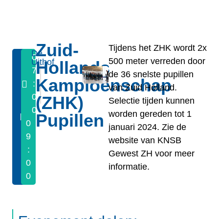
Zuid-
Tijdens het ZHK wordt 2x
De
0
1
500 meter verreden door
Uithof
Hollands
7
4
de 36 snelste pupillen
Kampioenschap
/
:
van Zuid Holland.
0
0
(ZHK)
Selectie tijden kunnen
0
1
worden gereden tot 1
Pupillen
0
/
januari 2024. Zie de
9
2
website van KNSB
:
0
Gewest ZH voor meer
0
2
informatie.
0
4