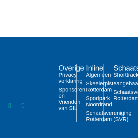
Overige
Inline
Schaat
Privacy
Algemeen
Shorttrac
verklaring
Skeelerpiste
Langeba
Sponsoren
Rotterdam
Schaatsve
en
Sportpark
Rotterda
Vrienden
Noordrand
van SIL
Schaatsvereniging
Rotterdam (SVR)