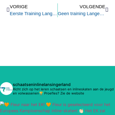
VORIGE
VOLGENDE
Eerste Training Langebaan
Geen training Langebaan en Shorttrack
schaatseninlinelansingerland
Richt zich op het leren schaatsen en inlineskaten aan de jeugd
en volwassenen🏆 Proefles? Zie de website