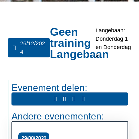
Geen
Langebaan:
Donderdag 1
training
26/12/202
en Donderdag
Langebaan
4
2
Evenement delen:
Andere evenementen:
29/08/2026