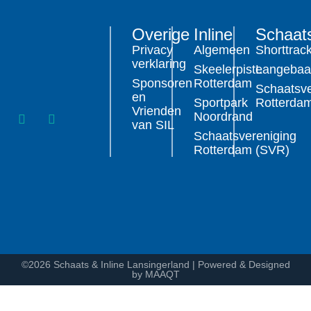
Overige
Inline
Schaat
Privacy
Algemeen
Shorttrac
verklaring
Skeelerpiste
Langeba
Sponsoren
Rotterdam
Schaatsve
en
Sportpark
Rotterda
Vrienden
Noordrand
van SIL
Schaatsvereniging
Rotterdam (SVR)
©2026 Schaats & Inline Lansingerland | Powered & Designed
by MAAQT