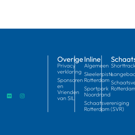
Overige
Inline
Schaat
Privacy
Algemeen
Shorttrac
verklaring
Skeelerpiste
Langeba
Sponsoren
Rotterdam
Schaatsve
en
Sportpark
Rotterda
Vrienden
Noordrand
van SIL
Schaatsvereniging
Rotterdam (SVR)