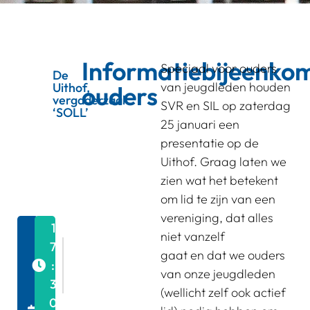
Informatiebijeenko
Speciaal voor ouders
De
van jeugdleden houden
Uithof,
ouders
vergaderzaal
SVR en SIL op zaterdag
‘SOLL’
25 januari een
presentatie op de
Uithof. Graag laten we
zien wat het betekent
om lid te zijn van een
vereniging, dat alles
2
1
niet vanzelf
5
7
gaat en dat we ouders
/
:
van onze jeugdleden
0
3
(wellicht zelf ook actief
1
0