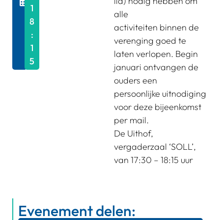
lid) nodig hebben om
1
/
alle
8
2
activiteiten binnen de
:
0
verenging goed te
1
2
laten verlopen. Begin
5
5
januari ontvangen de
ouders een
persoonlijke uitnodiging
voor deze bijeenkomst
per mail.
De Uithof,
vergaderzaal ‘SOLL’,
van 17:30 – 18:15 uur
Evenement delen: