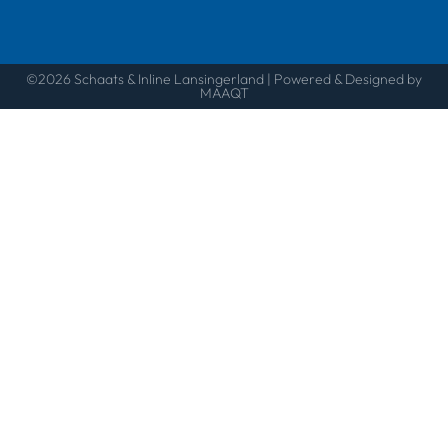
©2026 Schaats & Inline Lansingerland | Powered & Designed by
MAAQT