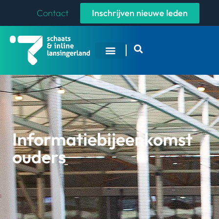
Contact
Inschrijven nieuwe leden
Informatiebijeenkomst
ouders