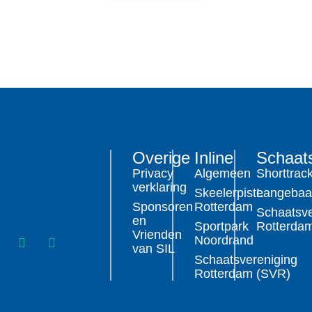
Overige
Inline
Schaat
Privacy
Algemeen
Shorttrac
verklaring
Skeelerpiste
Langeba
Sponsoren
Rotterdam
Schaatsve
en
Sportpark
Rotterda
Vrienden
Noordrand
van SIL
Schaatsvereniging
Rotterdam (SVR)