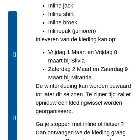
Inline jack
Inline shirt
0
Inline broek
1
Inlinepak (junioren)
/
Inleveren van de kleding kan op:
0
3
Vrijdag 1 Maart en Vrijdag 8
/
maart bij Silvia
2
Zaterdag 2 Maart en Zaterdag 9
0
Maart bij Miranda
2
De winterkleding kan worden bewaard
4
tot later dit seizoen. Te zijner tijd zal er
M
opnieuw een kledingwissel worden
A
georganiseerd.
A
Ga je stoppen met inline of fietsen?
Rt
Dan ontvangen we de kleding graag
9