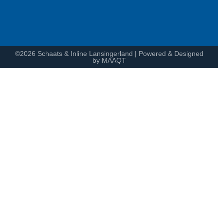
©2026 Schaats & Inline Lansingerland | Powered & Designed
by MAAQT