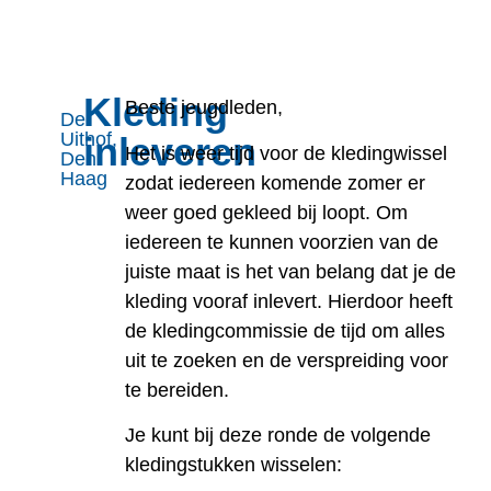
Kleding
Beste jeugdleden,
De
Uithof,
inleveren
Het is weer tijd voor de kledingwissel
Den
Haag
zodat iedereen komende zomer er
weer goed gekleed bij loopt.
Om
iedereen te kunnen voorzien van de
juiste maat is het van belang dat je de
kleding vooraf inlevert. Hierdoor heeft
de kledingcommissie de tijd om alles
uit te zoeken en de verspreiding voor
te bereiden.
Je kunt bij deze ronde de volgende
kledingstukken wisselen: