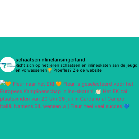
schaatseninlinelansingerland
Richt zich op het leren schaatsen en inlineskaten aan de jeugd
en volwassenen🏆 Proefles? Zie de website