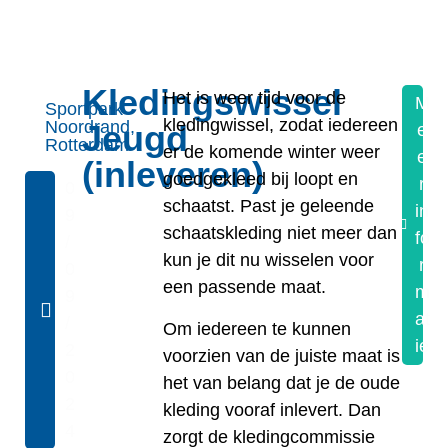
Kledingswissel
Het is weer tijd voor de
M
Sportpark
kledingwissel, zodat iedereen
Noordrand,
Jeugd
e
Rotterdam
er de komende winter weer
e
(inleveren)
goedgekleed bij loopt en
r
0
schaatst. Past je geleende
in
9
schaatskleding niet meer dan
fo
/
kun je dit nu wisselen voor
r
0
een passende maat.
m
9
at
/
Om iedereen te kunnen
ie
2
voorzien van de juiste maat is
0
het van belang dat je de oude
2
kleding vooraf inlevert. Dan
4
zorgt de kledingcommissie