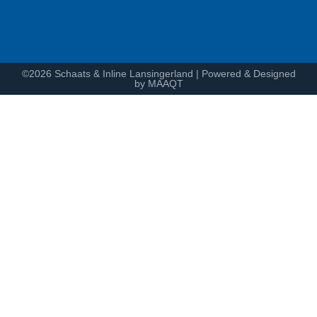
©2026 Schaats & Inline Lansingerland | Powered & Designed
by MAAQT