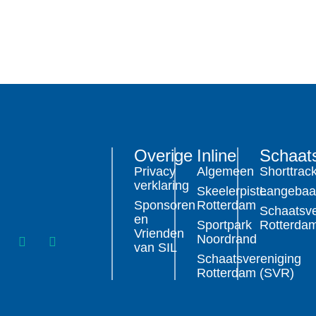
Overige
Inline
Schaat
Privacy
Algemeen
Shorttrac
verklaring
Skeelerpiste
Langeba
Sponsoren
Rotterdam
Schaatsve
en
Sportpark
Rotterda
Vrienden
Noordrand
van SIL
Schaatsvereniging
Rotterdam (SVR)