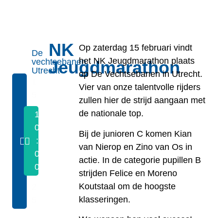
NK
Op
zaterdag 15 februari
vindt
De
het
NK Jeugdmarathon
plaats
vechtsebanen,
Jeugdmarathon
Utrecht
op
De Vechtsebanen in Utrecht
.
1
Vier van onze talentvolle rijders
5
zullen hier de strijd aangaan met
/
de nationale top.
1
0
0
Bij de
junioren C
komen
Kian
2
:
van Nierop
en
Zino van Os
in
/
0
actie. In de categorie
pupillen B
2
0
strijden
Felice en Moreno
0
Koutstaal
om de hoogste
2
klasseringen.
5