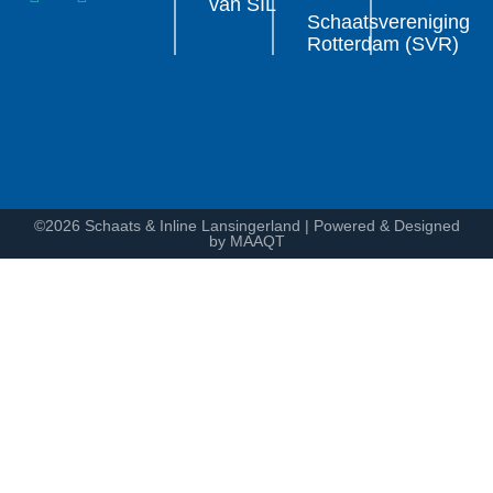
van SIL
Schaatsvereniging
Rotterdam (SVR)
©2026 Schaats & Inline Lansingerland | Powered & Designed
by MAAQT