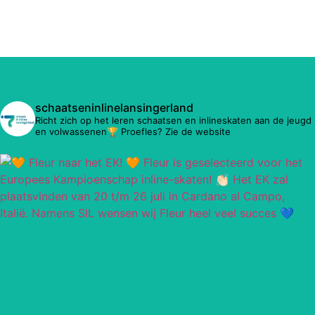
schaatseninlinelansingerland
Richt zich op het leren schaatsen en inlineskaten aan de jeugd
en volwassenen🏆 Proefles? Zie de website