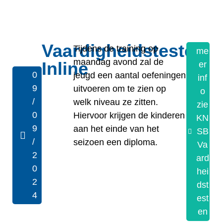
Vaardigheidstesten
Tijdens de training op
me
maandag avond zal de
Inline
er
0
jeugd een aantal oefeningen
inf
9
uitvoeren om te zien op
o
/
welk niveau ze zitten.
zie
0
Hiervoor krijgen de kinderen
KN
9
aan het einde van het
SB
/
seizoen een diploma.
Va
2
ard
0
hei
2
dst
4
est
en