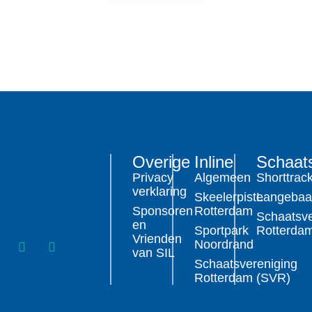
Overige
Inline
Schaat
Privacy
Algemeen
Shorttrac
verklaring
Skeelerpiste
Langeba
Sponsoren
Rotterdam
Schaatsve
en
Sportpark
Rotterda
Vrienden
Noordrand
van SIL
Schaatsvereniging
Rotterdam (SVR)