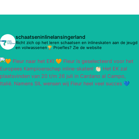
schaatseninlinelansingerland
Richt zich op het leren schaatsen en inlineskaten aan de jeugd
en volwassenen🏆 Proefles? Zie de website