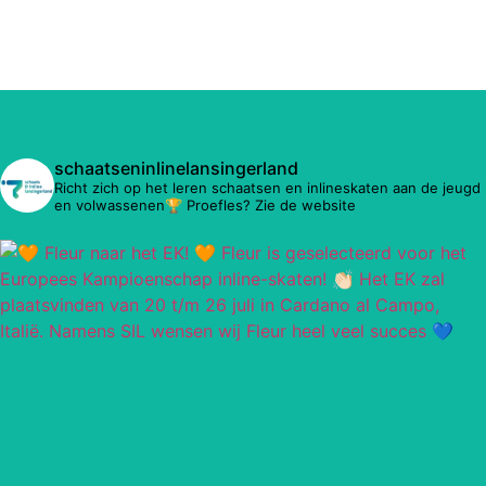
schaatseninlinelansingerland
Richt zich op het leren schaatsen en inlineskaten aan de jeugd
en volwassenen🏆 Proefles? Zie de website