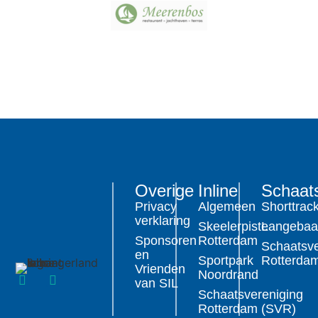
Overige
Inline
Schaat
Privacy
Algemeen
Shorttrac
verklaring
Skeelerpiste
Langeba
Sponsoren
Rotterdam
Schaatsve
en
Sportpark
Rotterda
Vrienden
Noordrand
van SIL
Schaatsvereniging
Rotterdam (SVR)