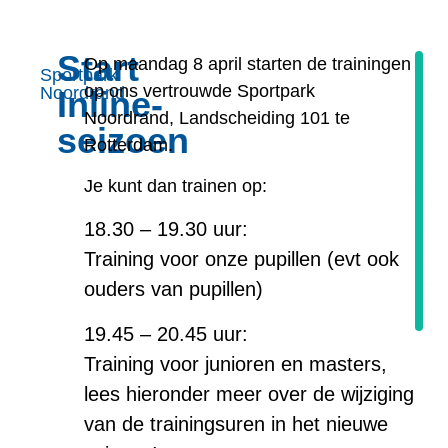
Start
Op maandag 8 april starten de trainingen
I
Sportpark
op ons vertrouwde Sportpark
Noordrand
Inline-
n
Noordrand, Landscheiding 101 te
s
seizoen
Rotterdam.
c
h
Je kunt dan trainen op:
ri
18.30 – 19.30 uur:
j
v
Training voor onze pupillen (evt ook
e
ouders van pupillen)
n
19.45 – 20.45 uur:
Training voor junioren en masters,
lees hieronder meer over de wijziging
van de trainingsuren in het nieuwe