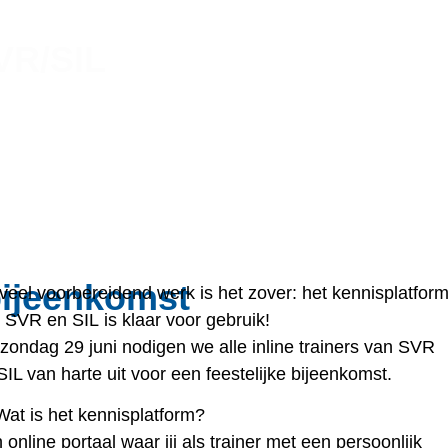
VR/SIL
bijeenkomst
veel voorbereidend werk is het zover: het
kennisplatfor
 SVR en SIL
is klaar voor gebruik!
zondag 29 juni
nodigen we alle inline trainers van SVR
SIL van harte uit voor een feestelijke bijeenkomst.
Wat is het kennisplatform?
 online portaal waar jij als trainer met een persoonlijk