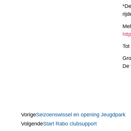
*De
rij
Mel
htt
Tot 
Gro
De 
Vorige
Seizoenswissel en opening Jeugdpark
Volgende
Start Rabo clubsupport