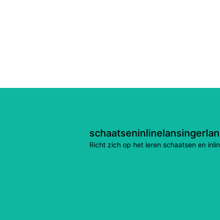
schaatseninlinelansingerla
Richt zich op het leren schaatsen en in