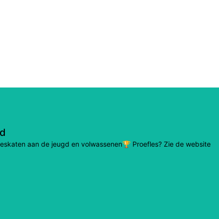
nd
lineskaten aan de jeugd en volwassenen🏆 Proefles? Zie de website