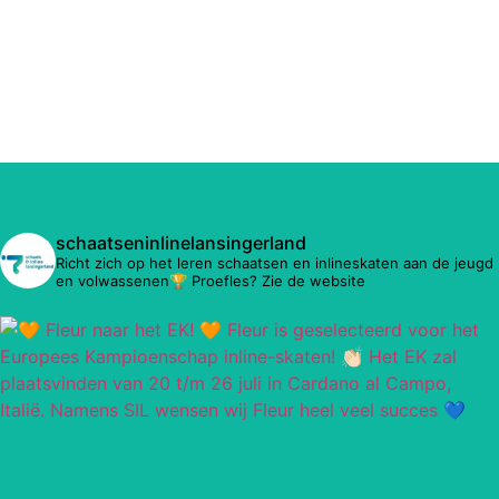
schaatseninlinelansingerland
Richt zich op het leren schaatsen en inlineskaten aan de jeugd
en volwassenen🏆 Proefles? Zie de website