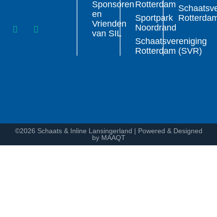
Sponsoren
Rotterdam
Schaatsve
en
Sportpark
Rotterda
Vrienden
Noordrand
van SIL
Schaatsvereniging
Rotterdam (SVR)
©2026 Schaats & Inline Lansingerland | Powered & Designed
by MAAQT