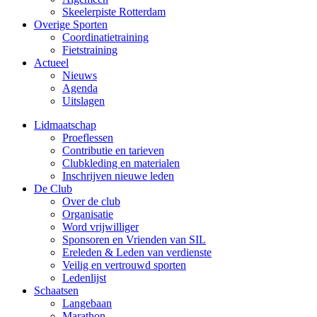
Skeelerpiste Rotterdam
Overige Sporten
Coordinatietraining
Fietstraining
Actueel
Nieuws
Agenda
Uitslagen
Lidmaatschap
Proeflessen
Contributie en tarieven
Clubkleding en materialen
Inschrijven nieuwe leden
De Club
Over de club
Organisatie
Word vrijwilliger
Sponsoren en Vrienden van SIL
Ereleden & Leden van verdienste
Veilig en vertrouwd sporten
Ledenlijst
Schaatsen
Langebaan
Marathon