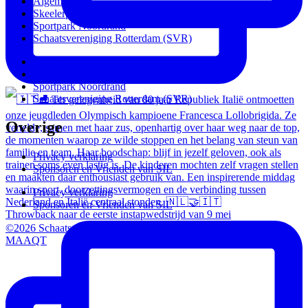
Algemeen
Skeelerpiste Rotterdam
Sportpark Noordrand
Schaatsvereniging Rotterdam (SVR)
Algemeen
Skeelerpiste Rotterdam
Sportpark Noordrand
Schaatsvereniging Rotterdam (SVR)
Overige
Privacy verklaring
Sponsoren en Vrienden van SIL
Privacy verklaring
Sponsoren en Vrienden van SIL
Throwback naar de eerste instapwedstrijd van 9 mei
©2026 Schaats & Inline Lansingerland | Powered & Designed by
MAAQT