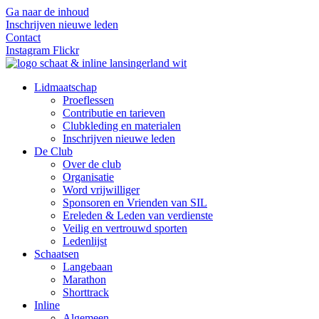
Ga naar de inhoud
Inschrijven nieuwe leden
Contact
Instagram
Flickr
Lidmaatschap
Proeflessen
Contributie en tarieven
Clubkleding en materialen
Inschrijven nieuwe leden
De Club
Over de club
Organisatie
Word vrijwilliger
Sponsoren en Vrienden van SIL
Ereleden & Leden van verdienste
Veilig en vertrouwd sporten
Ledenlijst
Schaatsen
Langebaan
Marathon
Shorttrack
Inline
Algemeen