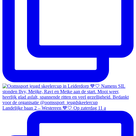
Landelijke baan 2 – Westereen 💙🤍 Op zaterdag 11 a