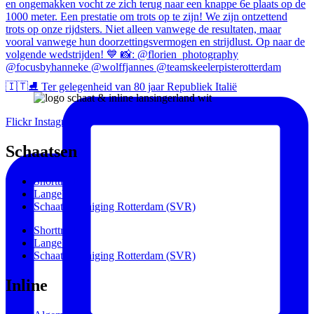
🇮🇹⛸️ Ter gelegenheid van 80 jaar Republiek Italië
Flickr
Instagram
Schaatsen
Shorttrack
Langebaan
Schaatsvereniging Rotterdam (SVR)
Shorttrack
Langebaan
Schaatsvereniging Rotterdam (SVR)
Inline