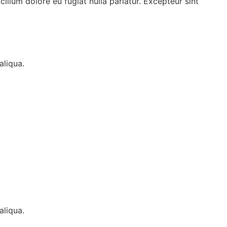
illum dolore eu fugiat nulla pariatur. Excepteur sint
aliqua.
aliqua.