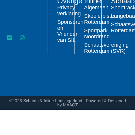
Overige
Inline
Schaat
Privacy
Algemeen
Shorttrac
verklaring
Skeelerpiste
Langeba
Sponsoren
Rotterdam
Schaatsve
en
Sportpark
Rotterda
Vrienden
Noordrand
van SIL
Schaatsvereniging
Rotterdam (SVR)
©2026 Schaats & Inline Lansingerland | Powered & Designed
by MAAQT