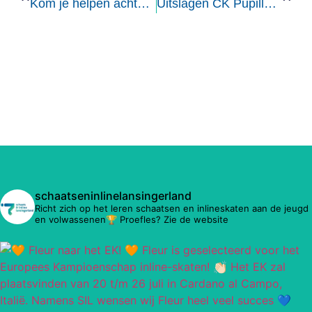
Kom je helpen achter de bar tijdens de inline evenementen?
Uitslagen CK Pupillen (prijsuitreiking en seizoensafsluiting 5 april)
schaatseninlinelansingerland
Richt zich op het leren schaatsen en inlineskaten aan de jeugd
en volwassenen🏆 Proefles? Zie de website