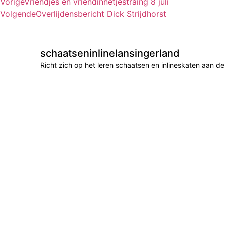
Vorige
Vriendjes en vriendinnetjestraing 8 juli
Volgende
Overlijdensbericht Dick Strijdhorst
schaatseninlinelansingerland
Richt zich op het leren schaatsen en inlineskaten aan 