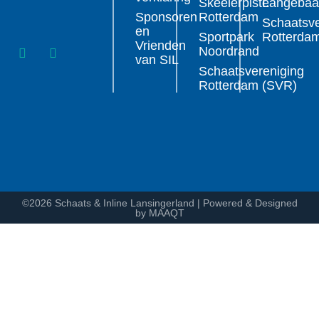
Skeelerpiste
Langeba
Sponsoren
Rotterdam
Schaatsve
en
Sportpark
Rotterda
Vrienden
Noordrand
van SIL
Schaatsvereniging
Rotterdam (SVR)
©2026 Schaats & Inline Lansingerland | Powered & Designed
by MAAQT