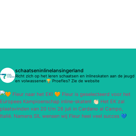
schaatseninlinelansingerland
Richt zich op het leren schaatsen en inlineskaten aan de jeugd
en volwassenen🏆 Proefles? Zie de website