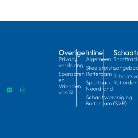
Overige
Inline
Schaat
Privacy
Algemeen
Shorttrac
verklaring
Skeelerpiste
Langeba
Sponsoren
Rotterdam
Schaatsve
en
Sportpark
Rotterda
Vrienden
Noordrand
van SIL
Schaatsvereniging
Rotterdam (SVR)