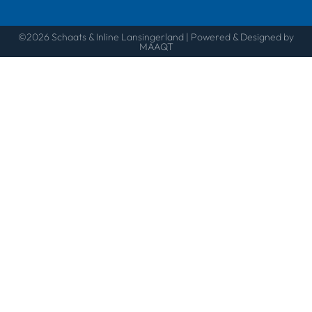
©2026 Schaats & Inline Lansingerland | Powered & Designed by
MAAQT