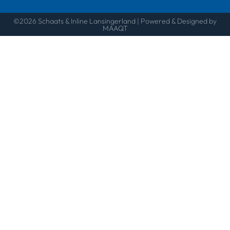
©2026 Schaats & Inline Lansingerland | Powered & Designed by
MAAQT