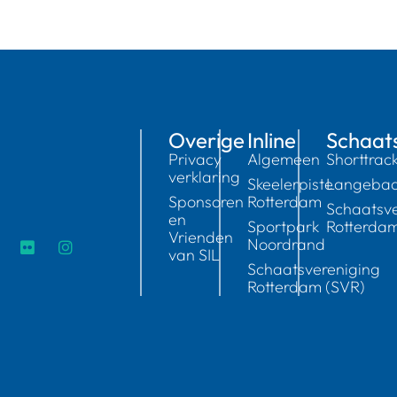
Overige
Inline
Schaat
Privacy
Algemeen
Shorttrac
verklaring
Skeelerpiste
Langeba
Sponsoren
Rotterdam
Schaatsve
en
Sportpark
Rotterda
Vrienden
Noordrand
van SIL
Schaatsvereniging
Rotterdam (SVR)