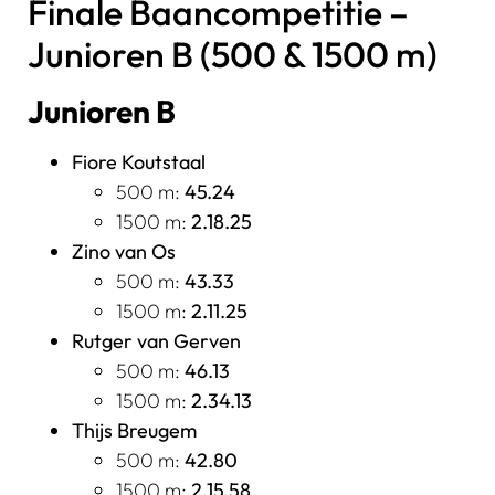
Finale Baancompetitie –
Junioren B (500 & 1500 m)
Junioren B
Fiore Koutstaal
500 m:
45.24
1500 m:
2.18.25
Zino van Os
500 m:
43.33
1500 m:
2.11.25
Rutger van Gerven
500 m:
46.13
1500 m:
2.34.13
Thijs Breugem
500 m:
42.80
1500 m:
2.15.58