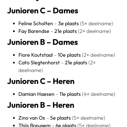
Junioren C – Dames
Feline Scholten
–
3e plaats
(5× deelname)
Fay Barendse
–
21e plaats
(2× deelname)
Junioren B – Dames
Fiore Koutstaal
–
10e plaats
(2× deelname)
Cato Slegtenhorst
–
21e plaats
(2×
deelname)
Junioren C – Heren
Damian Haesen
–
11e plaats
(4× deelname)
Junioren B – Heren
Zino van Os
–
5e plaats
(5× deelname)
Thijs Breugem
–
6e plaats
(5× deelname)