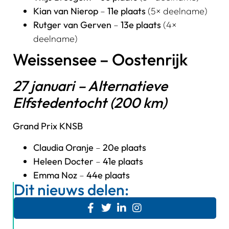
Kian van Nierop
–
11e plaats
(5× deelname)
Rutger van Gerven
–
13e plaats
(4×
deelname)
Weissensee – Oostenrijk
27 januari – Alternatieve
Elfstedentocht (200 km)
Grand Prix KNSB
Claudia Oranje
–
20e plaats
Heleen Docter
–
41e plaats
Emma Noz
–
44e plaats
Dit nieuws delen: