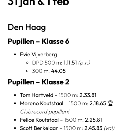
31 jan & 1 feb
Den Haag
Pupillen – Klasse 6
Evie Vijverberg
DPD 500 m:
1.11.51
(p.r.)
300 m:
44.05
Pupillen – Klasse 2
Tom Hartveld
– 1500 m:
2.33.81
Moreno Koutstaal
– 1500 m:
2.18.65
🏆
Clubrecord pupillen!
Felice Koutstaal
– 1500 m:
2.25.81
Scott Berkelaar
– 1500 m:
2.45.83
(val)