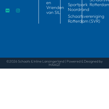
en
Sportpark
Rotterda
Vrienden
Noordrand
van SIL
Schaatsvereniging
Rotterdam (SVR)
©2026 Schaats & Inline Lansingerland | Powered & Designed by
MAAQT