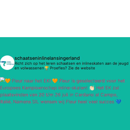
schaatseninlinelansingerland
Richt zich op het leren schaatsen en inlineskaten aan de jeugd
en volwassenen🏆 Proefles? Zie de website