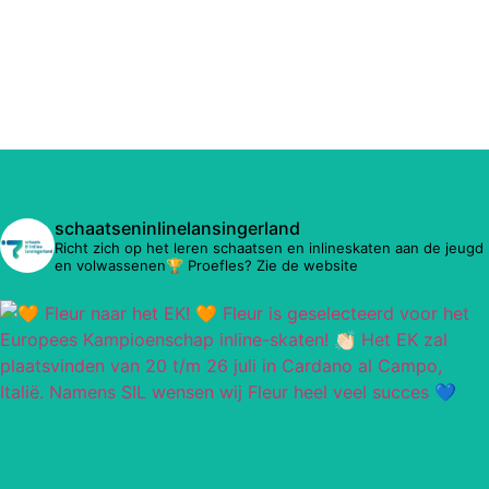
schaatseninlinelansingerland
Richt zich op het leren schaatsen en inlineskaten aan de jeugd
en volwassenen🏆 Proefles? Zie de website