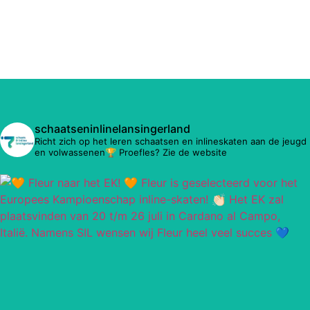
schaatseninlinelansingerland
Richt zich op het leren schaatsen en inlineskaten aan de jeugd
en volwassenen🏆 Proefles? Zie de website