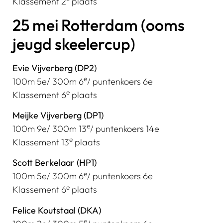
Klassement 2
plaats
25 mei Rotterdam (ooms
jeugd skeelercup)
Evie Vijverberg (DP2)
e
100m 5e/ 300m 6
/ puntenkoers 6e
e
Klassement 6
plaats
Meijke Vijverberg (DP1)
e
100m 9e/ 300m 13
/ puntenkoers 14e
e
Klassement 13
plaats
Scott Berkelaar (HP1)
e
100m 5e/ 300m 6
/ puntenkoers 6e
e
Klassement 6
plaats
Felice Koutstaal (DKA)
e