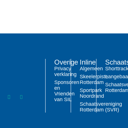
Overige
Inline
Schaat
Privacy
Algemeen
Shorttrac
verklaring
Skeelerpiste
Langeba
Sponsoren
Rotterdam
Schaatsve
en
Sportpark
Rotterda
Vrienden
Noordrand
van SIL
Schaatsvereniging
Rotterdam (SVR)