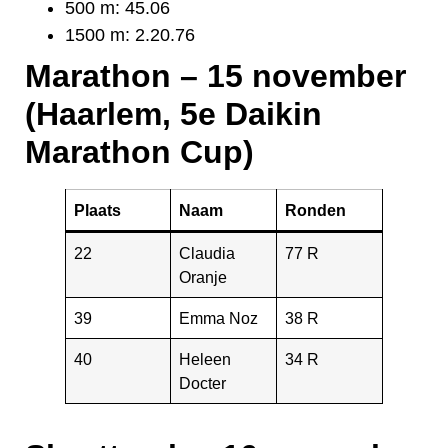
500 m: 45.06
1500 m: 2.20.76
Marathon – 15 november
(Haarlem, 5e Daikin
Marathon Cup)
Plaats
Naam
Ronden
22
Claudia
77 R
Oranje
39
Emma Noz
38 R
40
Heleen
34 R
Docter