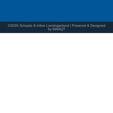
©2026 Schaats & Inline Lansingerland | Powered & Designed
by MAAQT