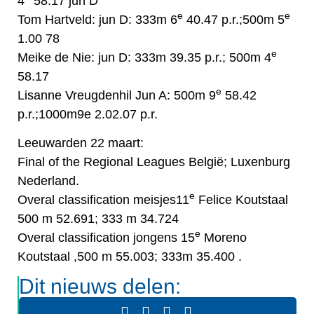
4
58.17 jun D
e
e
Tom Hartveld: jun D: 333m 6
40.47 p.r.;500m 5
1.00 78
e
Meike de Nie: jun D: 333m 39.35 p.r.; 500m 4
58.17
e
Lisanne Vreugdenhil Jun A: 500m 9
58.42
p.r.;1000m9e 2.02.07 p.r.
Leeuwarden 22 maart:
Final of the Regional Leagues België; Luxenburg
Nederland.
e
Overal classification meisjes11
Felice Koutstaal
500 m 52.691; 333 m 34.724
e
Overal classification jongens 15
Moreno
Koutstaal ,500 m 55.003; 333m 35.400 .
Dit nieuws delen: