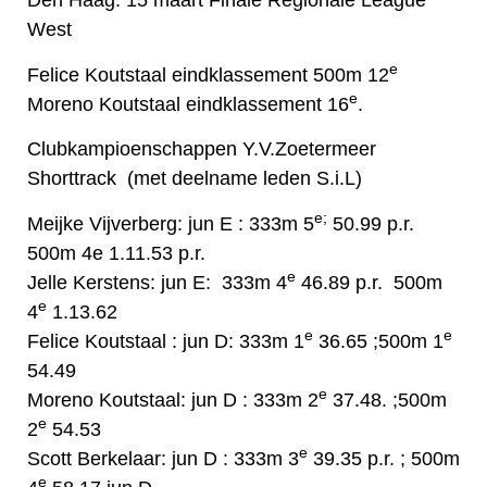
Den Haag: 15 maart
Finale Regionale League
West
e
Felice Koutstaal eindklassement 500m 12
e
Moreno Koutstaal eindklassement 16
.
Clubkampioenschappen Y.V.Zoetermeer
Shorttrack (met deelname leden S.i.L)
e;
Meijke Vijverberg: jun E : 333m 5
50.99 p.r.
500m 4e 1.11.53 p.r.
e
Jelle Kerstens: jun E: 333m 4
46.89 p.r. 500m
e
4
1.13.62
e
e
Felice Koutstaal : jun D: 333m 1
36.65 ;500m 1
54.49
e
Moreno Koutstaal: jun D : 333m 2
37.48. ;500m
e
2
54.53
e
Scott Berkelaar: jun D : 333m 3
39.35 p.r. ; 500m
e