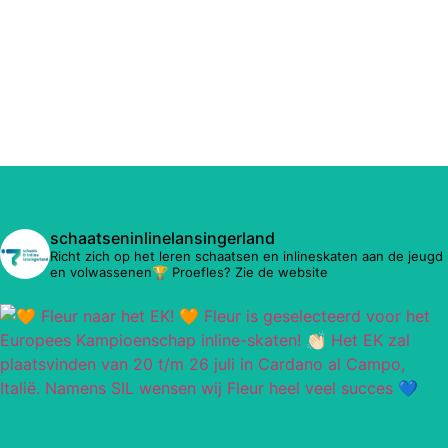
schaatseninlinelansingerland
Richt zich op het leren schaatsen en inlineskaten aan de jeugd
en volwassenen🏆 Proefles? Zie de website