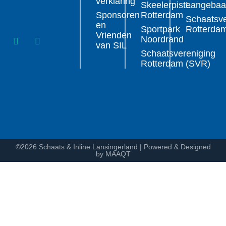
verklaring
Skeelerpiste
Langeba
Sponsoren
Rotterdam
Schaatsve
en
Sportpark
Rotterda
Vrienden
Noordrand
van SIL
Schaatsvereniging
Rotterdam (SVR)
©2026 Schaats & Inline Lansingerland | Powered & Designed
by MAAQT