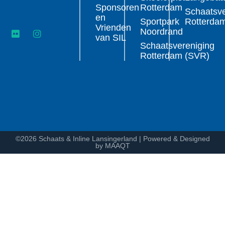
Sponsoren
Rotterdam
Schaatsve
en
Sportpark
Rotterda
Vrienden
Noordrand
van SIL
Schaatsvereniging
Rotterdam (SVR)
©2026 Schaats & Inline Lansingerland | Powered & Designed
by MAAQT