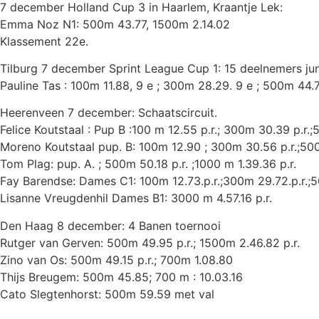
7 december Holland Cup 3 in Haarlem, Kraantje Lek:
Emma Noz N1: 500m 43.77, 1500m 2.14.02
Klassement 22e.
Tilburg 7 december Sprint League Cup 1: 15 deelnemers jun
Pauline Tas : 100m 11.88, 9 e ; 300m 28.29. 9 e ; 500m 44.
Heerenveen 7 december: Schaatscircuit.
Felice Koutstaal : Pup B :100 m 12.55 p.r.; 300m 30.39 p.r.;
Moreno Koutstaal pup. B: 100m 12.90 ; 300m 30.56 p.r.;500
Tom Plag: pup. A. ; 500m 50.18 p.r. ;1000 m 1.39.36 p.r.
Fay Barendse: Dames C1: 100m 12.73.p.r.;300m 29.72.p.r.;5
Lisanne Vreugdenhil Dames B1: 3000 m 4.57.16 p.r.
Den Haag 8 december: 4 Banen toernooi
Rutger van Gerven: 500m 49.95 p.r.; 1500m 2.46.82 p.r.
Zino van Os: 500m 49.15 p.r.; 700m 1.08.80
Thijs Breugem: 500m 45.85; 700 m : 10.03.16
Cato Slegtenhorst: 500m 59.59 met val