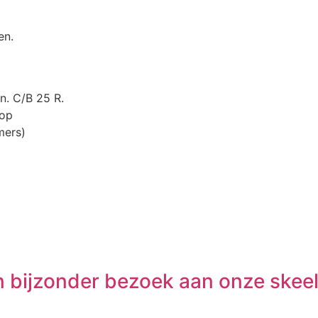
en.
n. C/B 25 R.
rop
mers)
n bijzonder bezoek aan onze skeel