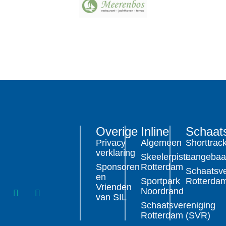
Overige
Inline
Schaat
Privacy
Algemeen
Shorttrac
verklaring
Skeelerpiste
Langeba
Sponsoren
Rotterdam
Schaatsve
en
Sportpark
Rotterda
Vrienden
Noordrand
van SIL
Schaatsvereniging
Rotterdam (SVR)