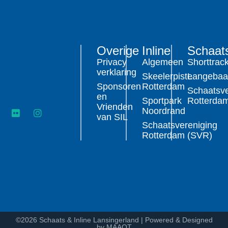
Overige
Inline
Schaat
Privacy
Algemeen
Shorttrac
verklaring
Skeelerpiste
Langeba
Sponsoren
Rotterdam
Schaatsve
en
Sportpark
Rotterda
Vrienden
Noordrand
van SIL
Schaatsvereniging
Rotterdam (SVR)
©2026 Schaats & Inline Lansingerland | Powered & Designed
by MAAQT