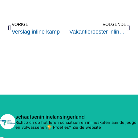
VORIGE
VOLGENDE
Verslag inline kamp
Vakantierooster inline trainingen SVR
schaatseninlinelansingerland
Richt zich op het leren schaatsen en inlineskaten aan de jeugd
en volwassenen🏆 Proefles? Zie de website