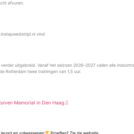
cht afvuren.
instapwedstrijd.nl vind
rder uitgebreid. Vanaf het seizoen 2026–2027 vallen alle indoortr
te Rotterdam twee trainingen van 1,5 uur.
Ruiven Memorial in Den Haag.
de jeugd en volwassenen🏆 Proefles? Zie de website