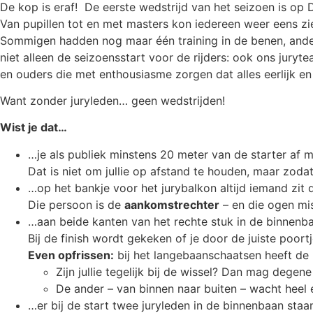
De kop is eraf! De eerste wedstrijd van het seizoen is op 
Van pupillen tot en met masters kon iedereen weer eens zi
Sommigen hadden nog maar één training in de benen, ander
niet alleen de seizoensstart voor de rijders: ook ons juryte
en ouders die met enthousiasme zorgen dat alles eerlijk en
Want zonder juryleden… geen wedstrijden!
Wist je dat…
…je als publiek minstens 20 meter van de starter af m
Dat is niet om jullie op afstand te houden, maar zod
…op het bankje voor het jurybalkon altijd iemand zit 
Die persoon is de
aankomstrechter
– en die ogen mi
…aan beide kanten van het rechte stuk in de binnenb
Bij de finish wordt gekeken of je door de juiste poort
Even opfrissen:
bij het langebaanschaatsen heeft de r
Zijn jullie tegelijk bij de wissel? Dan mag degen
De ander – van binnen naar buiten – wacht heel
…er bij de start twee juryleden in de binnenbaan staa