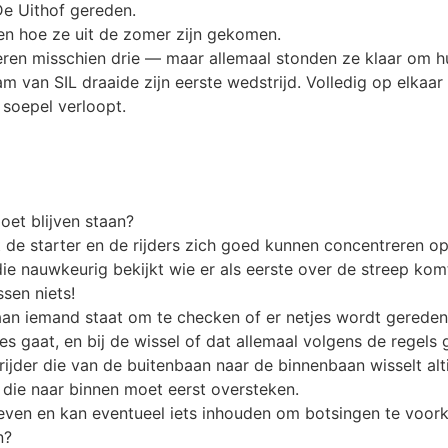
De Uithof gereden.
en hoe ze uit de zomer zijn gekomen.
en misschien drie — maar allemaal stonden ze klaar om hu
am van SIL draaide zijn eerste wedstrijd. Volledig op elkaar 
 soepel verloopt.
oet blijven staan?
at de starter en de rijders zich goed kunnen concentreren 
die nauwkeurig bekijkt wie er als eerste over de streep kom
ssen niets!
aan iemand staat om te checken of er netjes wordt gerede
jes gaat, en bij de wissel of dat allemaal volgens de regels 
ijder die van de buitenbaan naar de binnenbaan wisselt alt
e die naar binnen moet eerst oversteken.
 even en kan eventueel iets inhouden om botsingen te voor
n?