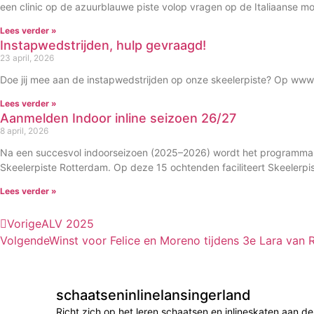
een clinic op de azuurblauwe piste volop vragen op de Italiaanse mo
Lees verder »
Instapwedstrijden, hulp gevraagd!
23 april, 2026
Doe jij mee aan de instapwedstrijden op onze skeelerpiste? Op www.
Lees verder »
Aanmelden Indoor inline seizoen 26/27
8 april, 2026
Na een succesvol indoorseizoen (2025–2026) wordt het programma ve
Skeelerpiste Rotterdam. Op deze 15 ochtenden faciliteert Skeelerpis
Lees verder »
Vorige
ALV 2025
Volgende
Winst voor Felice en Moreno tijdens 3e Lara van 
schaatseninlinelansingerland
Richt zich op het leren schaatsen en inlineskaten aan 