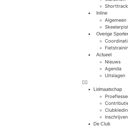
Shorttrac
Inline
Algemeen
Skeelerpi
Overige Sporte
Coordinati
Fietstraini
Actueel
Nieuws
Agenda
Uitslagen
Lidmaatschap
Proeflesse
Contributi
Clubkledin
Inschrijve
De Club