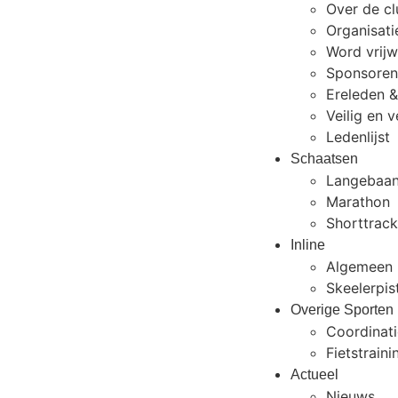
Over de c
Organisati
Word vrijwi
Sponsoren
Ereleden &
Veilig en 
Ledenlijst
Schaatsen
Langebaa
Marathon
Shorttrac
Inline
Algemeen
Skeelerpi
Overige Sporten
Coordinati
Fietstraini
Actueel
Nieuws