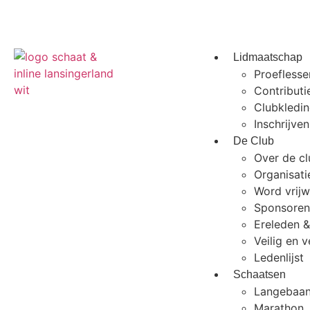
Lidmaatschap
Proeflesse
Contributi
Clubkledin
Inschrijve
De Club
Over de c
Organisati
Word vrijwi
Sponsoren
Ereleden &
Veilig en 
Ledenlijst
Schaatsen
Langebaa
Marathon