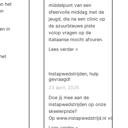
an het
middelpunt van een
en
sfeervolle middag met de
jeugd, die na een clinic op
de azuurblauwe piste
en in
volop vragen op de
Italiaanse mocht afvuren.
Lees verder »
het
Instapwedstrijden, hulp
gevraagd!
23 april, 2026
Doe jij mee aan de
instapwedstrijden op onze
skeelerpiste?
Op www.instapwedstrijd.nl vind
Lees verder »