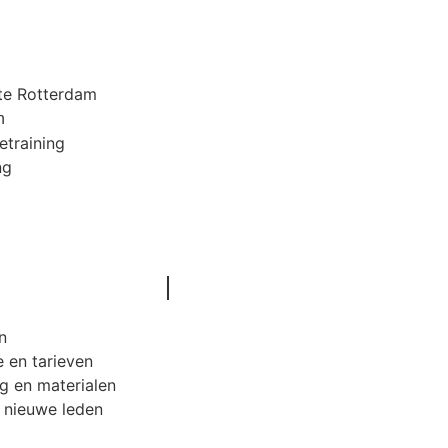
k
ste Rotterdam
n
etraining
ng
n
e en tarieven
g en materialen
n nieuwe leden