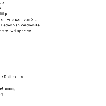
lub
e
lliger
 en Vrienden van SIL
 Leden van verdienste
vertrouwd sporten
n
k
ste Rotterdam
etraining
ng