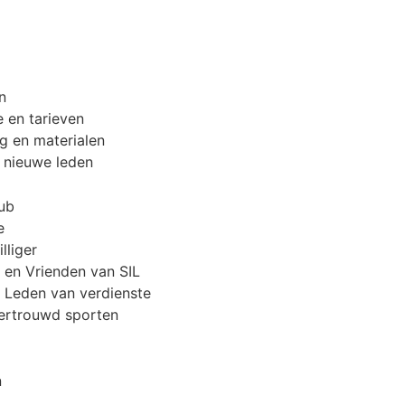
n
e en tarieven
g en materialen
n nieuwe leden
lub
e
lliger
 en Vrienden van SIL
 Leden van verdienste
vertrouwd sporten
n