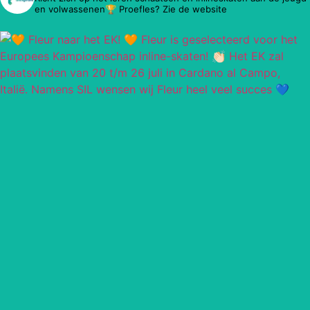
en volwassenen🏆 Proefles? Zie de website