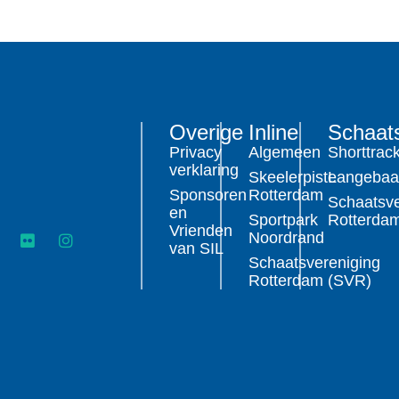
Overige
Inline
Schaat
Privacy
Algemeen
Shorttrac
verklaring
Skeelerpiste
Langeba
Sponsoren
Rotterdam
Schaatsve
en
Sportpark
Rotterda
Vrienden
Noordrand
van SIL
Schaatsvereniging
Rotterdam (SVR)