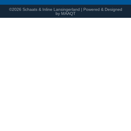
©2026 Schaats & Inline Lansingerland | Powered & Designed
by MAAQT