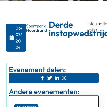
Derde
informati
Sportpark
06/
volgt
Noordrand
instapwedstrij
07/
20
24
Evenement delen:
Andere evenementen: