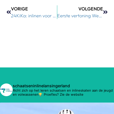
VORIGE
VOLGENDE
24KiKa: inlinen voor het goede doel
Eerste vertoning Webinar met leden van SIL
schaatseninlinelansingerland
Richt zich op het leren schaatsen en inlineskaten aan de jeugd
en volwassenen
Proefles? Zie de website