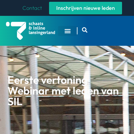
Contact
Inschrijven nieuwe leden
Eerste vertoning
Webinar met leden van
SIL