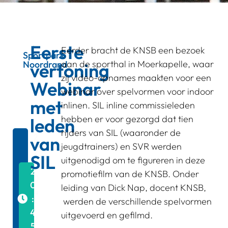
Eerste
Eerder bracht de KNSB een bezoek
Sportpark
aan de sporthal in Moerkapelle, waar
Noordrand
vertoning
zij video-opnames maakten voor een
Webinar
webinar over spelvormen voor indoor
met
inlinen. SIL inline commissieleden
hebben er voor gezorgd dat tien
leden
rijders van SIL (waaronder de
2
van
jeugdtrainers) en SVR werden
9
SIL
uitgenodigd om te figureren in deze
/
2
promotiefilm van de KNSB. Onder
0
0
leiding van Dick Nap, docent KNSB,
4
:
werden de verschillende spelvormen
/
4
uitgevoerd en gefilmd.
2
5