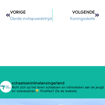
VORIGE
VOLGENDE
Derde instapwedstrijd
Koningsskate
schaatseninlinelansingerland
Richt zich op het leren schaatsen en inlineskaten aan de jeugd
en volwassenen
Proefles? Zie de website