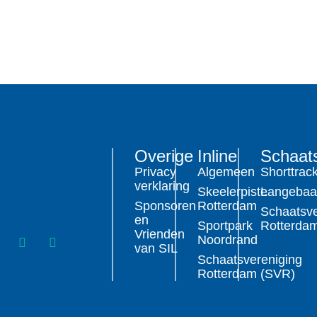
Overige
Inline
Schaat
Privacy
Algemeen
Shorttrac
verklaring
Skeelerpiste
Langeba
Sponsoren
Rotterdam
Schaatsve
en
Sportpark
Rotterda
Vrienden
Noordrand
van SIL
Schaatsvereniging
Rotterdam (SVR)