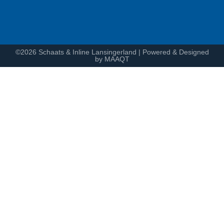
©2026 Schaats & Inline Lansingerland | Powered & Designed
by MAAQT