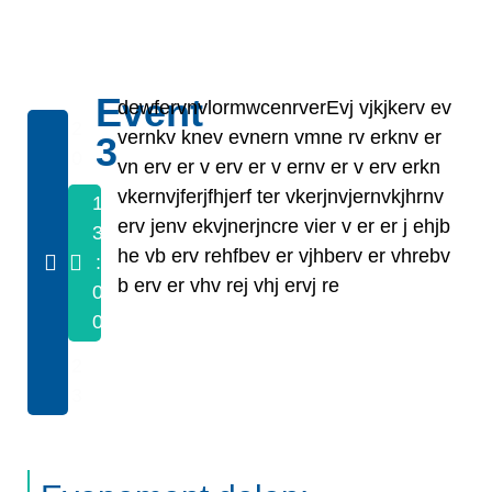
Event
dewfervnvlormwcenrverEvj vjkjkerv ev
2
vernkv knev evnern vmne rv erknv er
3
0
vn erv er v erv er v ernv er v erv erkn
/
vkernvjferjfhjerf ter vkerjnvjernvkjhrnv
1
1
erv jenv ekvjnerjncre vier v er er j ehjb
3
0
he vb erv rehfbev er vjhberv er vhrebv
:
/
b erv er vhv rej vhj ervj re
0
2
0
0
2
3