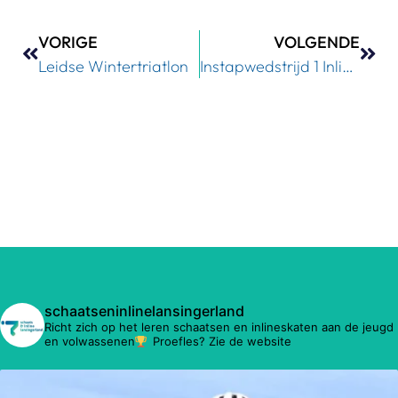
VORIGE
VOLGENDE
Leidse Wintertriatlon
Instapwedstrijd 1 Inline-skaten
schaatseninlinelansingerland
Richt zich op het leren schaatsen en inlineskaten aan de jeugd
en volwassenen
Proefles? Zie de website