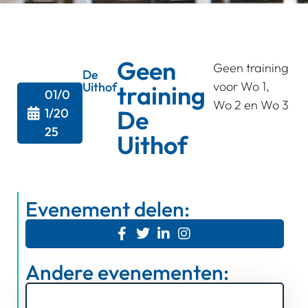
Geen
Geen training
De
voor Wo 1,
Uithof
training
01/0
Wo 2 en Wo 3
De
1/20
25
Uithof
Evenement delen:
Andere evenementen: