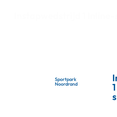
Instapwedstrijd 1 Inline
I
Sportpark
Noordrand
1