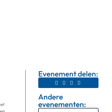
Evenement delen:
Andere
evenementen:
iet
den