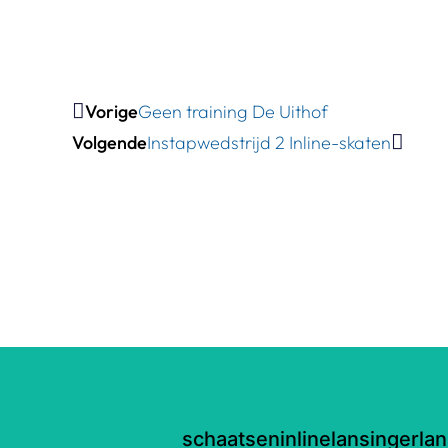
Vorige
Geen training De Uithof
Volgende
Instapwedstrijd 2 Inline-skaten
schaatseninlinelansingerla