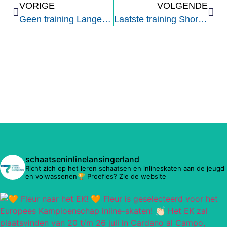
VORIGE
VOLGENDE
Geen training Langebaan
Laatste training Shorttrack (Den Haag)
schaatseninlinelansingerland
Richt zich op het leren schaatsen en inlineskaten aan de jeugd
en volwassenen🏆 Proefles? Zie de website