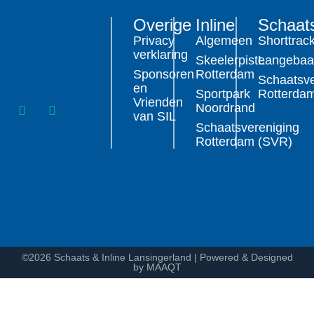
Overige
Inline
Schaat
Privacy
Algemeen
Shorttrac
verklaring
Skeelerpiste
Langeba
Sponsoren
Rotterdam
Schaatsve
en
Sportpark
Rotterda
Vrienden
Noordrand
van SIL
Schaatsvereniging
Rotterdam (SVR)
©2026 Schaats & Inline Lansingerland | Powered & Designed
by MAAQT