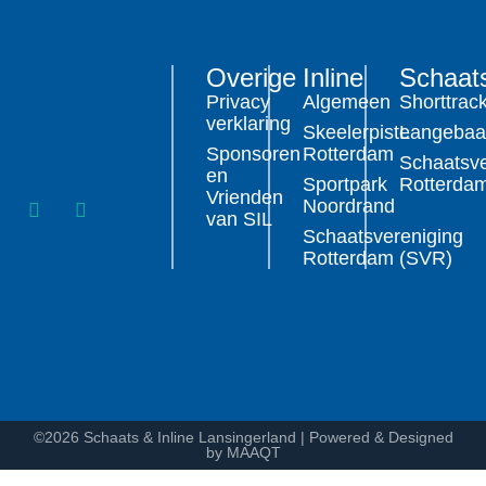
Overige
Inline
Schaat
Privacy
Algemeen
Shorttrac
verklaring
Skeelerpiste
Langeba
Sponsoren
Rotterdam
Schaatsve
en
Sportpark
Rotterda
Vrienden
Noordrand
van SIL
Schaatsvereniging
Rotterdam (SVR)
©2026 Schaats & Inline Lansingerland | Powered & Designed
by MAAQT