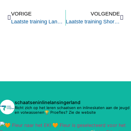
VORIGE
VOLGENDE
Laatste training Langebaan
Laatste training Shorttrack Zoetermeer
schaatseninlinelansingerland
Richt zich op het leren schaatsen en inlineskaten aan de jeugd
en volwassenen🏆 Proefles? Zie de website