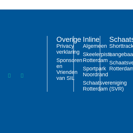
Overige
Inline
Schaat
Privacy
Algemeen
Shorttrac
verklaring
Skeelerpiste
Langeba
Sponsoren
Rotterdam
Schaatsve
en
Sportpark
Rotterda
Vrienden
Noordrand
van SIL
Schaatsvereniging
Rotterdam (SVR)