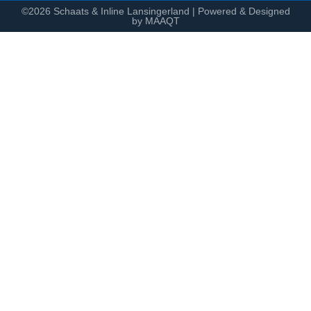
©2026 Schaats & Inline Lansingerland | Powered & Designed
by MAAQT