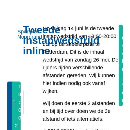
Tweede
Op vrijdag 14 juni is de tweede
I
Sportpark
instapwedstrijd van 18:00-20:00
Noordrand
instapwedstrijd
n
uur op de skeelerpiste te
s
inline
Rotterdam. Dit is de inhaal
c
wedstrijd van zondag 26 mei. De
h
rijders rijden verschillende
ri
afstanden gereden. Wij kunnen
j
hier indien nodig ook vanaf
v
1
1
wijken.
e
8
4
n
/
:
Wij doen de eerste 2 afstanden
0
0
en bij tijd over doen we de 3e
0
6
afstand of iets alternatiefs.
2
/