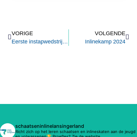
VORIGE
VOLGENDE
Eerste instapwedstrijd inline
Inlinekamp 2024
schaatseninlinelansingerland
Richt zich op het leren schaatsen en inlineskaten aan de jeugd
en volwassenen🏆 Proefles? Zie de website