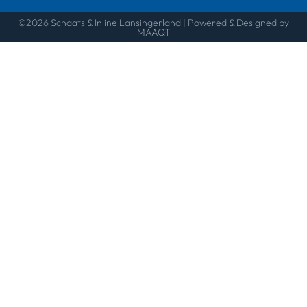
©2026 Schaats & Inline Lansingerland | Powered & Designed by
MAAQT