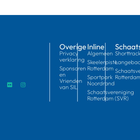
Overige
Inline
Schaat
Privacy
Algemeen
Shorttrac
verklaring
Skeelerpiste
Langeba
Sponsoren
Rotterdam
Schaatsve
en
Sportpark
Rotterda
Vrienden
Noordrand
van SIL
Schaatsvereniging
Rotterdam (SVR)