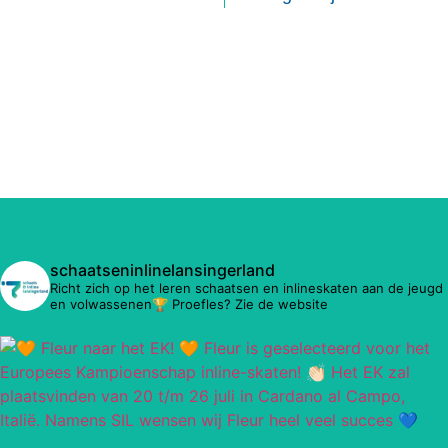
schaatseninlinelansingerland
Richt zich op het leren schaatsen en inlineskaten aan de jeugd
en volwassenen🏆 Proefles? Zie de website